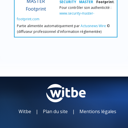
SECURITY MASTER
Footprint
.
Pour contrôler son authenticité :
www.security-master-
footprint.com
Partie alimentée automatiquement par
Actusnews Wire
©
(diffuseur professionnel d'information réglementée)
Witbe
|
Plan du site
|
Mentions légales