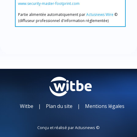
www.security-master-footprint.com
Partie alimentée automatiquement par
Actusnews Wire
©
(diffuseur professionnel d'information réglementée)
Witbe
|
Plan du site
|
Mentions légales
Conçu et réalisé par
Actusnews ©