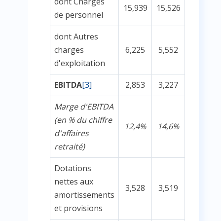
dont Charges
15,939
15,526
de personnel
dont Autres
charges
6,225
5,552
d'exploitation
EBITDA
[3]
2,853
3,227
Marge d'EBITDA
(en % du chiffre
12,4%
14,6%
d'affaires
retraité)
Dotations
nettes aux
3,528
3,519
amortissements
et provisions