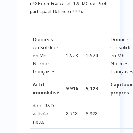
(PGE) en France et 1,9 M€ de Prêt
participatif Relance (PPR).
Données
Données
consolidées
consolidé
en M€
12/23
12/24
en M€
Normes
Normes
françaises
française
Actif
Capitaux
9,916
9,128
immobilisé
propres
dont R&D
activée
8,718
8,328
nette